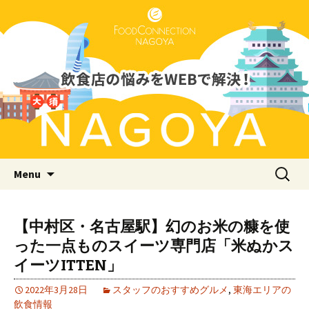
Just another WordPress site
フードコネクション名古屋支店
ブログ
Skip to content
検
Menu
索:
【中村区・名古屋駅】幻のお米の糠を使
った一点ものスイーツ専門店「米ぬかス
イーツITTEN」
2022年3月28日
スタッフのおすすめグルメ
,
東海エリアの
飲食情報