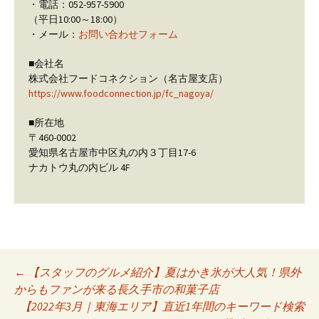
・電話：052-957-5900
（平日10:00～18:00）
・メール：
お問い合わせフォーム
■会社名
株式会社フードコネクション（名古屋支店）
https://www.foodconnection.jp/fc_nagoya/
■所在地
〒460-0002
愛知県名古屋市中区丸の内３丁目17-6
ナカトウ丸の内ビル 4F
←
【スタッフのグルメ紹介】夏はかき氷が大人気！県外
Post navigation
からもファンが来る長久手市の和菓子店
【2022年3月｜東海エリア】直近1年間のキーワード検索