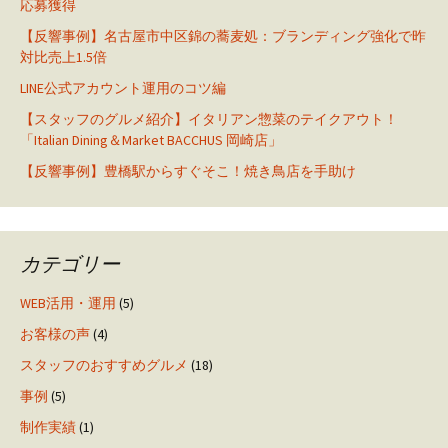
応募獲得
【反響事例】名古屋市中区錦の蕎麦処：ブランディング強化で昨
対比売上1.5倍
LINE公式アカウント運用のコツ編
【スタッフのグルメ紹介】イタリアン惣菜のテイクアウト！
「Italian Dining＆Market BACCHUS 岡崎店」
【反響事例】豊橋駅からすぐそこ！焼き鳥店を手助け
カテゴリー
WEB活用・運用
(5)
お客様の声
(4)
スタッフのおすすめグルメ
(18)
事例
(5)
制作実績
(1)