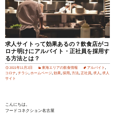
求人サイトって効果あるの？飲食店がコ
ロナ明けにアルバイト・正社員を採用す
る方法とは？
2021年11月2日
東海エリアの飲食情報
アルバイト
,
コロナ
,
チラシ
,
ホームページ
,
効果
,
採用
,
方法
,
正社員
,
求人
,
求人
サイト
こんにちは。
フードコネクション名古屋