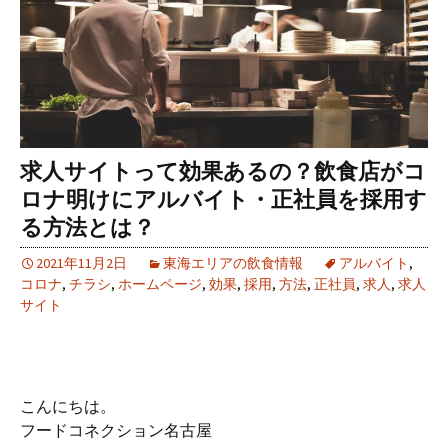
求人サイトって効果あるの？飲食店がコ
ロナ明けにアルバイト・正社員を採用す
る方法とは？
2021年11月2日
東海エリアの飲食情報
アルバイト
,
コロナ
,
チラシ
,
ホームページ
,
効果
,
採用
,
方法
,
正社員
,
求人
,
求人
サイト
こんにちは。
フードコネクション名古屋