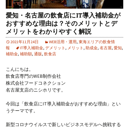
愛知・名古屋の飲食店にIT導入補助金が
おすすめな理由は？そのメリットとデ
メリットをわかりやすく解説
2021年11月24日
WEB活用・運用
,
東海エリアの飲食情
報
IT導入補助金
,
デメリット
,
メリット
,
助成金
,
名古屋
,
愛知
,
補助金
,
補助額
,
通販
,
飲食店
こんにちは。
飲食店専門のWEB制作会社
株式会社フードコネクション
名古屋支店のニシホリです。
今回は「飲食店にIT導入補助金がおすすめな理由」とい
うテーマです。
新型コロナウイルスで新しいビジネスモデルへ挑戦する