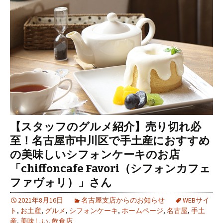
【スタッフのグルメ紹介】売り切れ必
至！名古屋市中川区で手土産におすすめ
の美味しいシフォンケーキのお店
「chiffoncafe Favori（シフォンカフェ
ファヴォリ）」さん
2021年8月16日
名古屋支店からのお知らせ
WEBサイ
ト
,
お土産
,
グルメ
,
シフォンケーキ
,
ホームページ
,
名古屋
,
手土
産
,
美味しい
,
飲食店