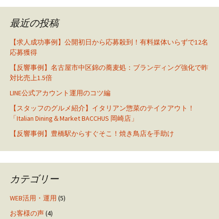
最近の投稿
【求人成功事例】公開初日から応募殺到！有料媒体いらずで12名
応募獲得
【反響事例】名古屋市中区錦の蕎麦処：ブランディング強化で昨
対比売上1.5倍
LINE公式アカウント運用のコツ編
【スタッフのグルメ紹介】イタリアン惣菜のテイクアウト！
「Italian Dining＆Market BACCHUS 岡崎店」
【反響事例】豊橋駅からすぐそこ！焼き鳥店を手助け
カテゴリー
WEB活用・運用
(5)
お客様の声
(4)