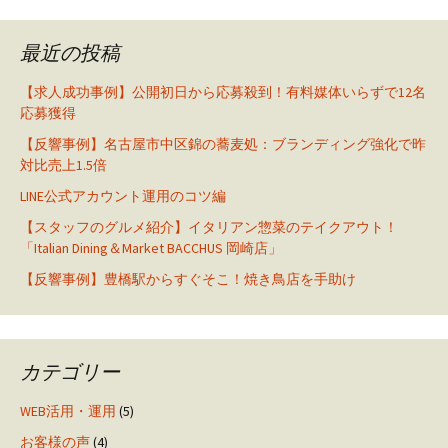
最近の投稿
【求人成功事例】公開初日から応募殺到！有料媒体いらずで12名
応募獲得
【反響事例】名古屋市中区錦の蕎麦処：ブランディング強化で昨
対比売上1.5倍
LINE公式アカウント運用のコツ編
【スタッフのグルメ紹介】イタリアン惣菜のテイクアウト！
「Italian Dining＆Market BACCHUS 岡崎店」
【反響事例】豊橋駅からすぐそこ！焼き鳥店を手助け
カテゴリー
WEB活用・運用
(5)
お客様の声
(4)