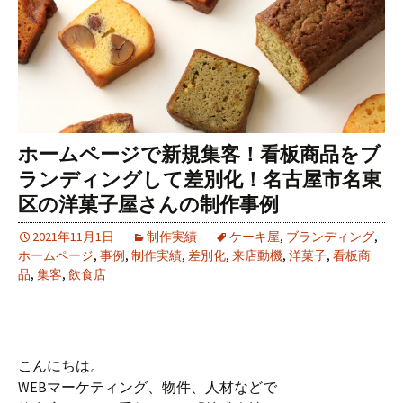
ホームページで新規集客！看板商品をブ
ランディングして差別化！名古屋市名東
区の洋菓子屋さんの制作事例
2021年11月1日
制作実績
ケーキ屋
,
ブランディング
,
ホームページ
,
事例
,
制作実績
,
差別化
,
来店動機
,
洋菓子
,
看板商
品
,
集客
,
飲食店
こんにちは。
WEBマーケティング、物件、人材などで