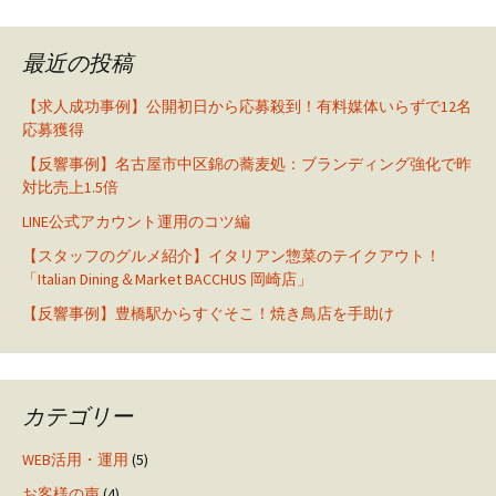
最近の投稿
【求人成功事例】公開初日から応募殺到！有料媒体いらずで12名
応募獲得
【反響事例】名古屋市中区錦の蕎麦処：ブランディング強化で昨
対比売上1.5倍
LINE公式アカウント運用のコツ編
【スタッフのグルメ紹介】イタリアン惣菜のテイクアウト！
「Italian Dining＆Market BACCHUS 岡崎店」
【反響事例】豊橋駅からすぐそこ！焼き鳥店を手助け
カテゴリー
WEB活用・運用
(5)
お客様の声
(4)