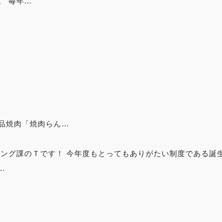
毎年...
品焼肉「焼肉らん…
ィング課のＴです！ 今年度もとってもありがたい制度である誕
.