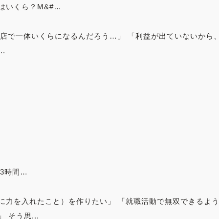
はいくら？M&#…
の店で一体いくらになるんだろう…」 「利益が出ていないから
.
日3時間…
に力を入れたこと）を作りたい」 「就職活動で無双できるよ
そう思...