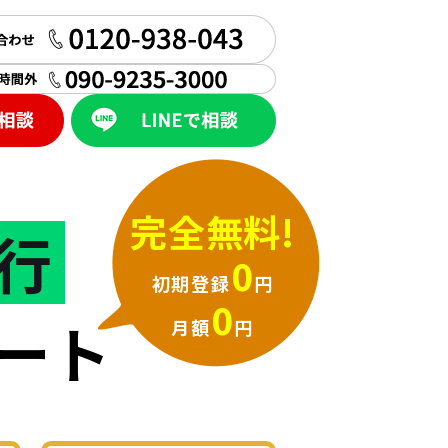
完全無料!
行
0
初期登録
円
0
ート
月額
円