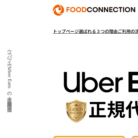
トップページ
選ばれる３つの理由
ご利用の
ウーバーイーツ・Uber Eatsの出店！飲食店店舗登録・加盟は代理店へ
正規