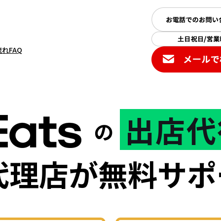
流れ
FAQ
出店代
の
代理店が無料サポ