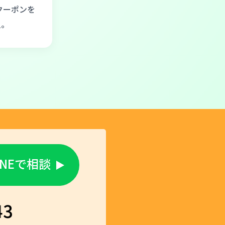
分クーポンを
担。
INEで相談