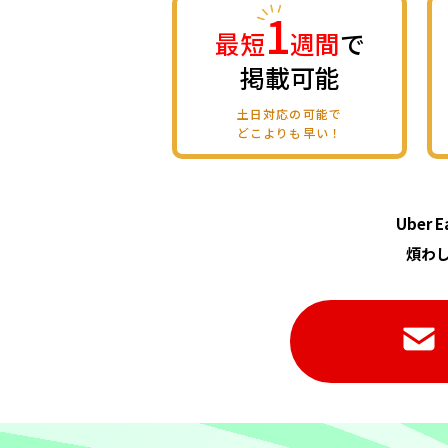
1
最短
週間
で
掲載可能
土日対応の可能で
どこよりも早い！
Uber
煩わ