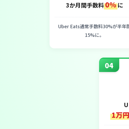
0%
3か月間手数料
に
Uber Eats通常手数料30%が半年
15%に。
04
U
1万