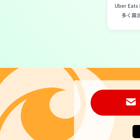
Uber E
多く露