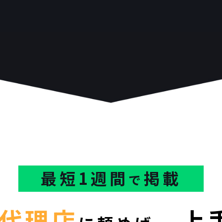
最短1週間
掲載
で
代理店
上