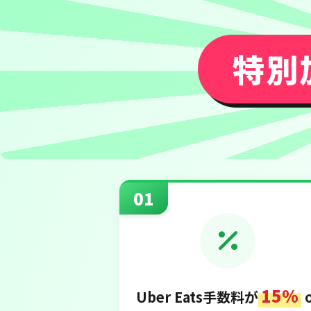
特別
01
15%
Uber Eats手数料が
o