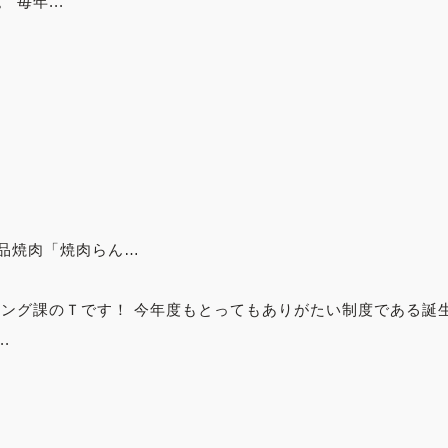
毎年...
品焼肉「焼肉らん…
ィング課のＴです！ 今年度もとってもありがたい制度である誕
.