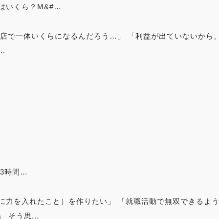
はいくら？M&#…
の店で一体いくらになるんだろう…」 「利益が出ていないから
.
日3時間…
に力を入れたこと）を作りたい」 「就職活動で無双できるよ
そう思...