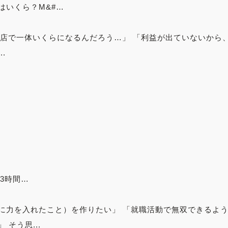
はいくら？M&#…
の店で一体いくらになるんだろう…」 「利益が出ていないから
.
日3時間…
に力を入れたこと）を作りたい」 「就職活動で無双できるよ
そう思...