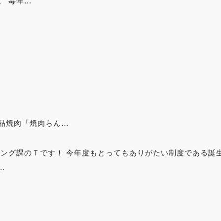
毎年...
品焼肉「焼肉らん…
ィング課のＴです！ 今年度もとってもありがたい制度である誕
.