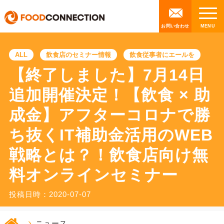
お問い合わせ
ALL
飲食店のセミナー情報
飲食従事者にエールを
【終了しました】7月14日
追加開催決定！【飲食 × 助
成金】アフターコロナで勝
ち抜くIT補助金活用のWEB
戦略とは？！飲食店向け無
料オンラインセミナー
投稿日時：2020-07-07
ニュース