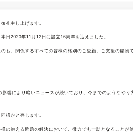
く御礼申し上げます。
日2020年11月12日に設立16周年を迎えました。
たのも、関係するすべての皆様の格別のご愛顧、ご支援の賜物
症の影響により暗いニュースが続いており、今までのようなやり
も同様かと存じます。
客様の抱える問題の解決において、微力でも一助となることが