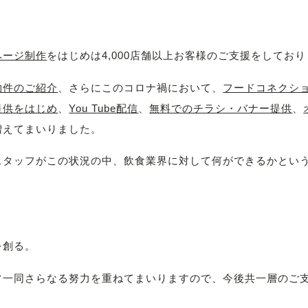
ページ制作
をはじめは4,000店舗以上お客様のご支援をしてお
物件のご紹介
、さらにこのコロナ禍において、
フードコネクシ
提供をはじめ
、
You Tube配信
、
無料でのチラシ・バナー提供
、
増えてまいりました。
スタッフがこの状況の中、飲食業界に対して何ができるかとい
を創る。
フ一同さらなる努力を重ねてまいりますので、今後共一層のご