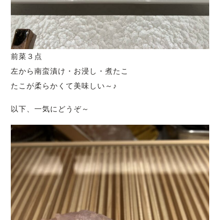
前菜３点
左から南蛮漬け・お浸し・煮たこ
たこが柔らかくて美味しい～♪
以下、一気にどうぞ～