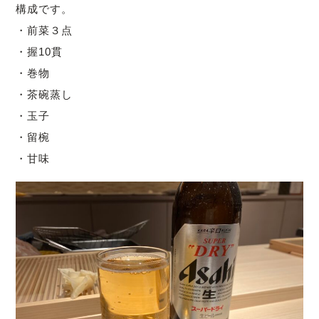
構成です。
・前菜３点
・握10貫
・巻物
・茶碗蒸し
・玉子
・留椀
・甘味