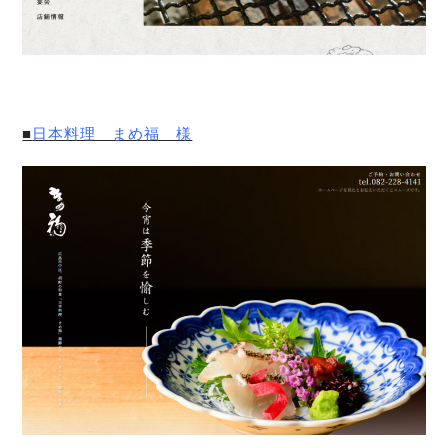
■
日本料理 まめ福 様