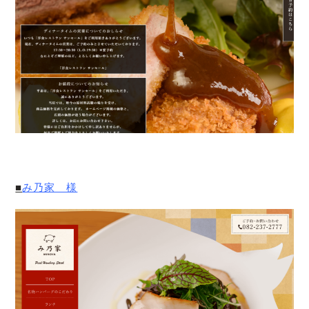
■
み乃家 様