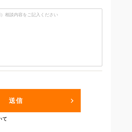
送信
いて