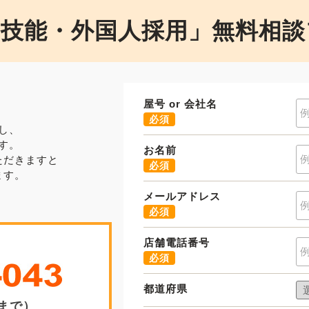
定技能・外国人採用」無料相談
屋号 or 会社名
必須
し、
す。
お名前
ただきますと
必須
ます。
メールアドレス
必須
店舗電話番号
必須
都道府県
0まで）