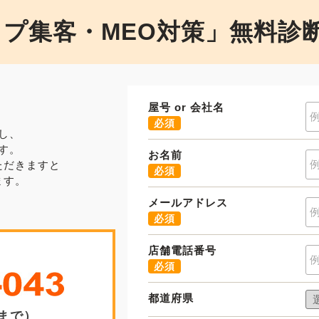
マップ集客・MEO対策」無料
屋号 or 会社名
必須
し、
す。
お名前
ただきますと
必須
ます。
メールアドレス
必須
店舗電話番号
必須
都道府県
0まで）