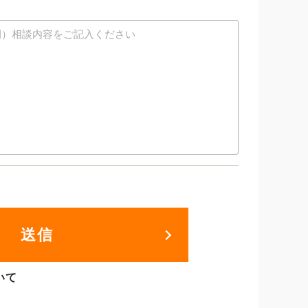
送信
いて