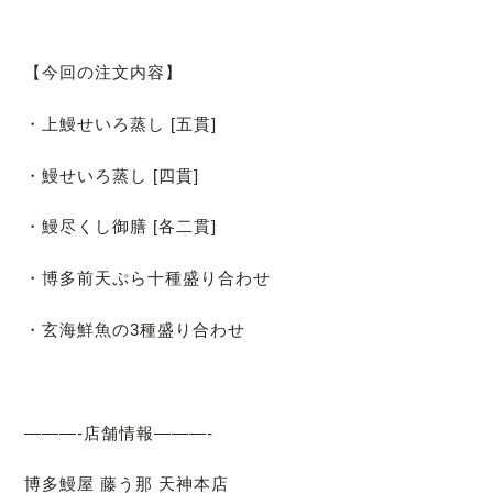
【今回の注文内容】
・上鰻せいろ蒸し [五貫]
・鰻せいろ蒸し [四貫]
・鰻尽くし御膳 [各二貫]
・博多前天ぷら十種盛り合わせ
・玄海鮮魚の3種盛り合わせ
———-店舗情報———-
博多鰻屋 藤う那 天神本店