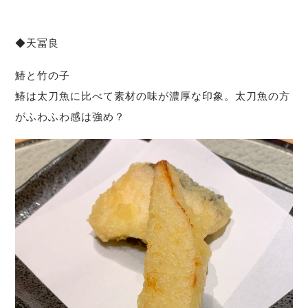
◆天冨良
鰆と竹の子
鰆は太刀魚に比べて素材の味が濃厚な印象。太刀魚の方
がふわふわ感は強め？