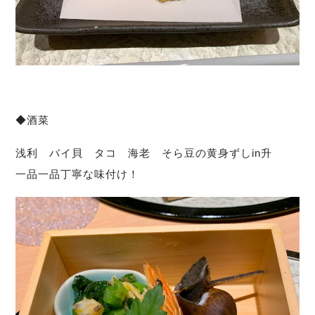
◆酒菜
浅利 バイ貝 タコ 海老 そら豆の黄身ずしin升
一品一品丁寧な味付け！