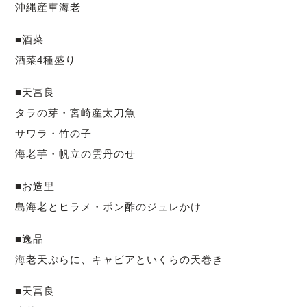
沖縄産車海老
■酒菜
酒菜4種盛り
■天冨良
タラの芽・宮崎産太刀魚
サワラ・竹の子
海老芋・帆立の雲丹のせ
■お造里
島海老とヒラメ・ポン酢のジュレかけ
■逸品
海老天ぷらに、キャビアといくらの天巻き
■天冨良