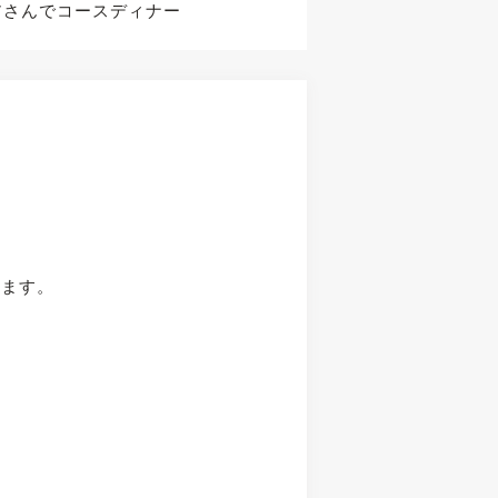
アさんでコースディナー
。
ります。