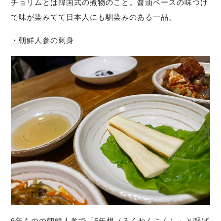
チョリムとは韓国式の煮物のこと。醤油ベースの味つけ
で味が染みてて日本人にも馴染みのある一品。
・朝鮮人参の刺身
6年ものの朝鮮人参
で「6年根（ろくねんこん）」と呼ば